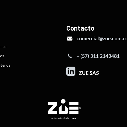
ú
Contacto
comercial@zue.com.c
ones
os
+ (57) 311 2143481
ctenos
ZUE SAS