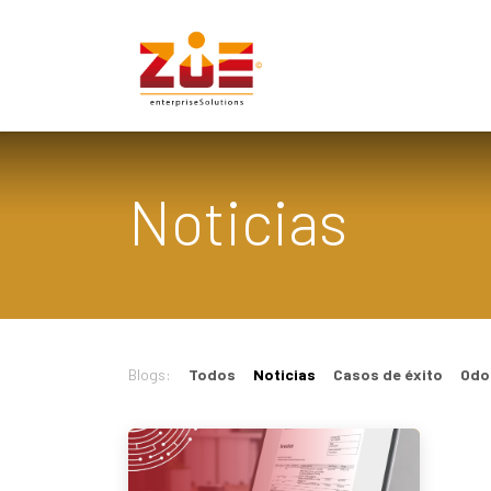
Ir al contenido
Inicio
Solucion
Noticias
Blogs:
Todos
Noticias
Casos de éxito
Odo