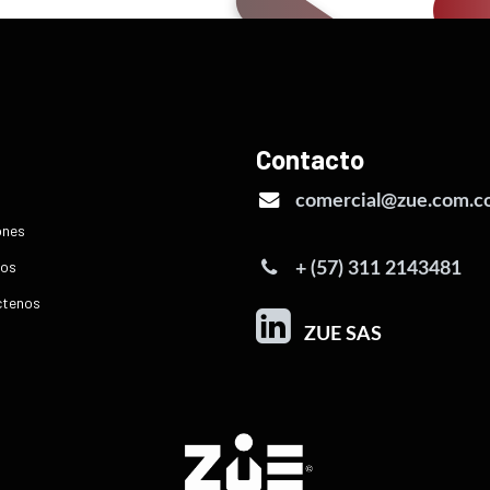
ú
Contacto
comercial@zue.com.c
ones
os
+ (57) 311 2143481
ctenos
ZUE SAS