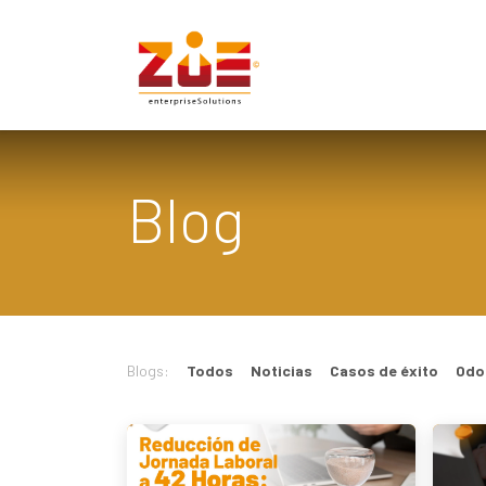
Ir al contenido
Inicio
Solucion
Blog
Blogs:
Todos
Noticias
Casos de éxito
Odo